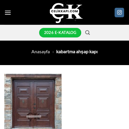
İçeriğe
atla
2026 E-KATALOG
Anasayfa
»
kabartma ahşap kapı