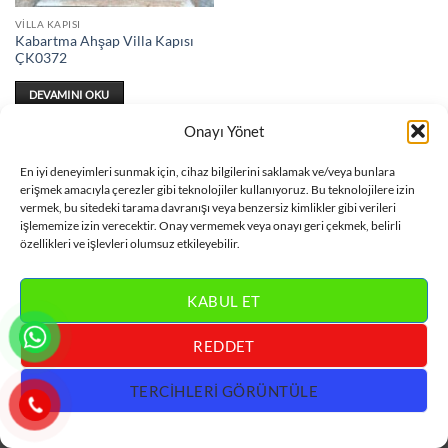
VILLA KAPISI
Kabartma Ahşap Villa Kapısı
ÇK0372
DEVAMINI OKU
Onayı Yönet
En iyi deneyimleri sunmak için, cihaz bilgilerini saklamak ve/veya bunlara
erişmek amacıyla çerezler gibi teknolojiler kullanıyoruz. Bu teknolojilere izin
vermek, bu sitedeki tarama davranışı veya benzersiz kimlikler gibi verileri
Visa
MasterCard
Bank
Credit
Villa Kapısı
işlememize izin verecektir. Onay vermemek veya onayı geri çekmek, belirli
Transfer
Card
özellikleri ve işlevleri olumsuz etkileyebilir.
İLETİŞİM :
0 533 318 60 78
KABUL ET
REDDET
TERCIHLERI GÖRÜNTÜLE