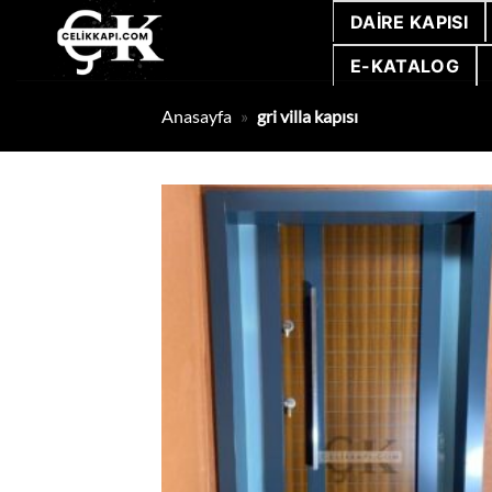
İçeriğe
DAIRE KAPISI
atla
E-KATALOG
Anasayfa
»
gri villa kapısı