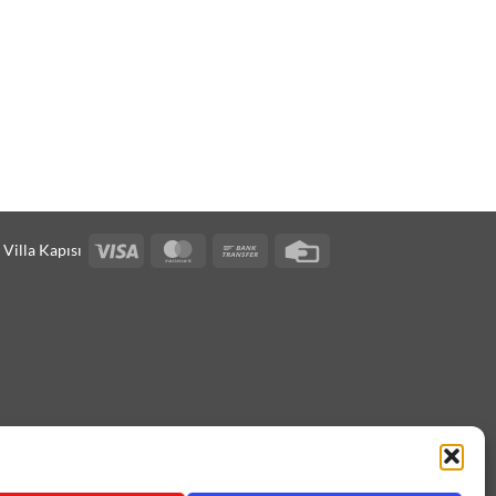
Visa
MasterCard
Bank
Credit
Villa Kapısı
Transfer
Card