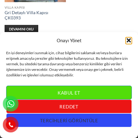
VILLA KAPISI
Gri Detaylı Villa Kapısı
ÇK0393
DEVAMINI OKU
Onayı Yönet
En iyi deneyimleri sunmak için, cihaz bilgilerini saklamak ve/veya bunlara
erişmek amacıyla çerezler gibi teknolojiler kullanıyoruz. Bu teknolojilere izin
vermek, bu sitedeki tarama davranışı veya benzersiz kimlikler gibi verileri
Visa
MasterCard
Bank
Credit
Villa Kapısı
işlememize izin verecektir. Onay vermemek veya onayı geri çekmek, belirli
Transfer
Card
özellikleri ve işlevleri olumsuz etkileyebilir.
İLETİŞİM :
0 533 318 60 78
KABUL ET
REDDET
TERCIHLERI GÖRÜNTÜLE