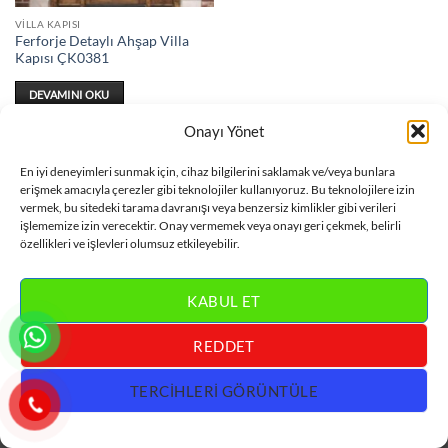
VILLA KAPISI
Ferforje Detaylı Ahşap Villa
Kapısı ÇK0381
DEVAMINI OKU
Onayı Yönet
En iyi deneyimleri sunmak için, cihaz bilgilerini saklamak ve/veya bunlara
erişmek amacıyla çerezler gibi teknolojiler kullanıyoruz. Bu teknolojilere izin
vermek, bu sitedeki tarama davranışı veya benzersiz kimlikler gibi verileri
Visa
MasterCard
Bank
Credit
Villa Kapısı
işlememize izin verecektir. Onay vermemek veya onayı geri çekmek, belirli
Transfer
Card
özellikleri ve işlevleri olumsuz etkileyebilir.
İLETİŞİM :
0 533 318 60 78
KABUL ET
REDDET
TERCIHLERI GÖRÜNTÜLE