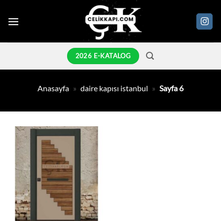
İçeriğe
atla
2026 E-KATALOG
Anasayfa
»
daire kapısı istanbul
»
Sayfa 6