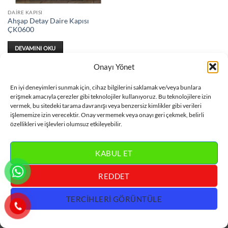
DAIRE KAPISI
Ahşap Detay Daire Kapısı
ÇK0600
DEVAMINI OKU
Onayı Yönet
En iyi deneyimleri sunmak için, cihaz bilgilerini saklamak ve/veya bunlara
erişmek amacıyla çerezler gibi teknolojiler kullanıyoruz. Bu teknolojilere izin
vermek, bu sitedeki tarama davranışı veya benzersiz kimlikler gibi verileri
Visa
MasterCard
Bank
Credit
Villa Kapısı
işlememize izin verecektir. Onay vermemek veya onayı geri çekmek, belirli
Transfer
Card
özellikleri ve işlevleri olumsuz etkileyebilir.
İLETİŞİM :
0 533 318 60 78
KABUL ET
REDDET
TERCIHLERI GÖRÜNTÜLE