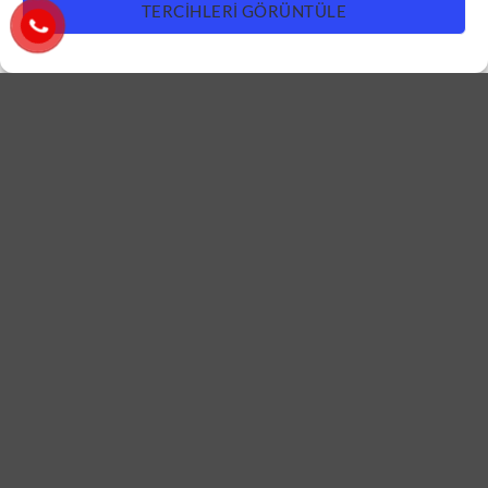
TERCIHLERI GÖRÜNTÜLE
DAIRE KAPISI
DAIRE KAPISI
Koyu Mavi Daire Kapısı
Füme Daire Kapısı ÇK0641
ÇK0642
DEVAMINI OKU
DEVAMINI OKU