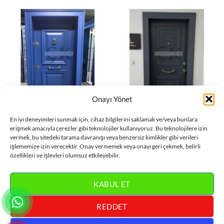
Onayı Yönet
DAIRE KAPISI
DAIRE KAPISI
En iyi deneyimleri sunmak için, cihaz bilgilerini saklamak ve/veya bunlara
Koyu Mavi Daire Kapısı
Füme Daire Kapısı ÇK0641
erişmek amacıyla çerezler gibi teknolojiler kullanıyoruz. Bu teknolojilere izin
ÇK0642
vermek, bu sitedeki tarama davranışı veya benzersiz kimlikler gibi verileri
DEVAMINI OKU
işlememize izin verecektir. Onay vermemek veya onayı geri çekmek, belirli
DEVAMINI OKU
özellikleri ve işlevleri olumsuz etkileyebilir.
KABUL ET
REDDET