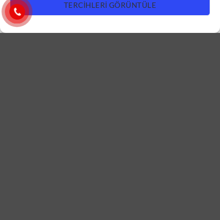
TERCIHLERI GÖRÜNTÜLE
DAIRE KAPISI
DAIRE KAPISI
Antrasit Daire Kapısı
Mavi Daire Kapısı ÇK0639
ÇK0640
DEVAMINI OKU
DEVAMINI OKU