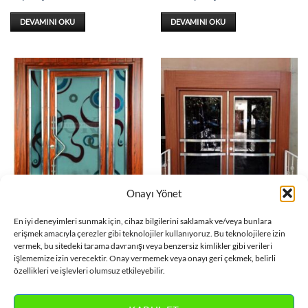
DEVAMINI OKU
DEVAMINI OKU
Onayı Yönet
APARTMAN KAPISI
APARTMAN KAPISI
Desenli Cam Detay
Çift Kanat Kahve Apartman
En iyi deneyimleri sunmak için, cihaz bilgilerini saklamak ve/veya bunlara
Apartman Bina Kapısı
Bina Kapısı ÇK0820
erişmek amacıyla çerezler gibi teknolojiler kullanıyoruz. Bu teknolojilere izin
ÇK0821
vermek, bu sitedeki tarama davranışı veya benzersiz kimlikler gibi verileri
DEVAMINI OKU
işlememize izin verecektir. Onay vermemek veya onayı geri çekmek, belirli
DEVAMINI OKU
özellikleri ve işlevleri olumsuz etkileyebilir.