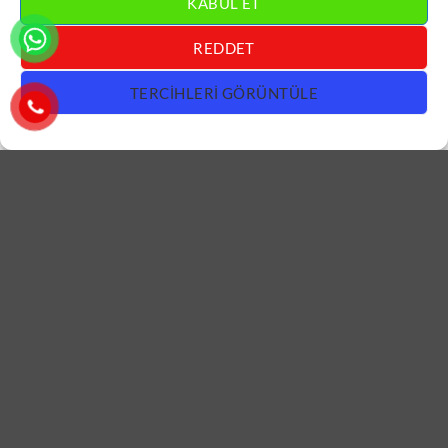
KABUL ET
REDDET
TERCIHLERI GÖRÜNTÜLE
APARTMAN KAPISI
APARTMAN KAPISI
Koyu Kahverengi Apartman
Ahşap Apartman Bina Kapısı
Bina Kapısı ÇK0819
ÇK0818
DEVAMINI OKU
DEVAMINI OKU