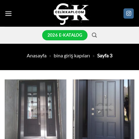
İçeriğe
atla
2026 E-KATALOG
Anasayfa
»
bina giriş kapıları
»
Sayfa 3